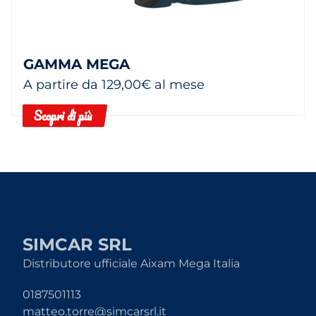
GAMMA MEGA
A partire da 129,00€ al mese
Scopri di più
SIMCAR SRL
Distributore ufficiale Aixam Mega Italia
0187501113
matteo.torre@simcarsrl.it